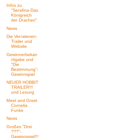
Infos zu
"Serafina-Das
Königreich
der Drachen"
News
Die Verratenen-
Trailer und
Website
Gewinnerbekan
ntgabe und
"Die
Bestimmung"-
Gewinnspiel
NEUER HOBBIT
TRAILER!!!
und Lesung
Meet and Greet
Cornelia
Funke
News
Großes "Drei
???"-
Gewinnspiel!!!