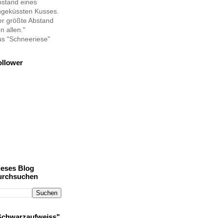
stand eines
ngeküssten Kusses.
r größte Abstand
n allen."
s "Schneeriese"
ollower
ieses Blog
urchsuchen
Schwarzaufweiss"