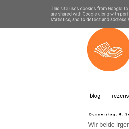
This site uses cookies from Google to d
are shared with Google along with perf
statistics, and to detect and address 
blog
rezens
Donnerstag, 6. 
Wir beide irg