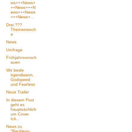
ws+++News+
++News+++N
ews+++News
+++News+...
Drei ???
Themenwoch
e
News
Umfrage
Frühjahrsvorsch
auen
Wir beide
irgendwann,
Godspeed
und Fearless
Neue Trailer
In diesem Post
geht es
hauptsächlich
um Cover.
Ich...
News zu
"Reckless-