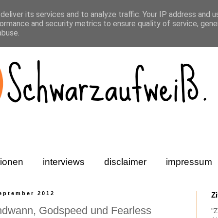
eliver its services and to analyze traffic. Your IP address and 
ormance and security metrics to ensure quality of service, gen
abuse.
ionen
interviews
disclaimer
impressum
September 2012
Z
endwann, Godspeed und Fearless
"Z