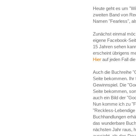
Heute geht es um "W
zweiten Band von Reck
Namen "Fearless", als
Zunächst einmal möch
eigene Facebook-Seite
15 Jahren sehen kann.
erscheint übrigens 
Hier
auf jeden Fall di
Auch die Buchreihe "
Seite bekommen. Ihr f
Gewinnspiel. Die "Go
Seite bekommen, sond
auch ein Bild der "Go
Nun komme ich zu "Fe
"Reckless-Lebendige S
Buchhandlungen erhält
das wunderbare Buch 
nächsten Jahr raus, 
aussieht, als das Deu