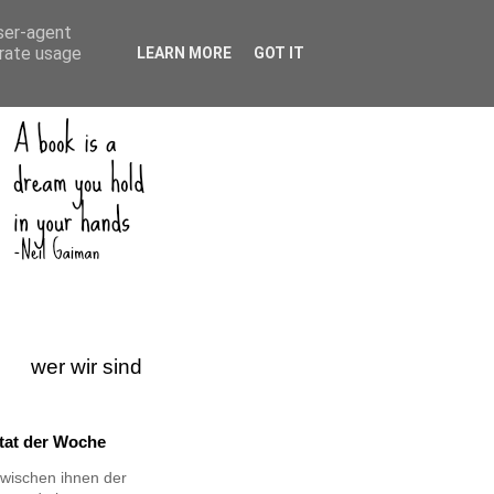
user-agent
erate usage
LEARN MORE
GOT IT
wer wir sind
itat der Woche
wischen ihnen der