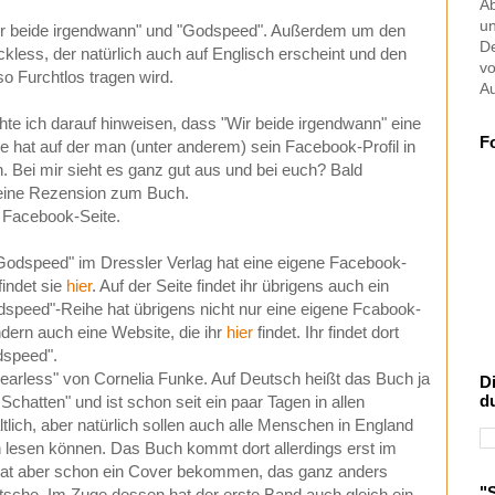
Ab
u
ir beide irgendwann" und "Godspeed". Außerdem um den
De
less, der natürlich auch auf Englisch erscheint und den
vo
o Furchtlos tragen wird.
Au
te ich darauf hinweisen, dass "Wir beide irgendwann" eine
F
 hat auf der man (unter anderem) sein Facebook-Profil in
 Bei mir sieht es ganz gut aus und bei euch? Bald
meine Rezension zum Buch.
e Facebook-Seite.
Godspeed" im Dressler Verlag hat eine eigene Facebook-
indet sie
hier
. Auf der Seite findet ihr übrigens auch ein
dspeed"-Reihe hat übrigens nicht nur eine eigene Fcabook-
ern auch eine Website, die ihr
hier
findet. Ihr findet dort
dspeed".
arless" von Cornelia Funke. Auf Deutsch heißt das Buch ja
D
d
chatten" und ist schon seit ein paar Tagen in allen
lich, aber natürlich sollen auch alle Menschen in England
lesen können. Das Buch kommt dort allerdings erst im
hat aber schon ein Cover bekommen, das ganz anders
"
tsche. Im Zuge dessen hat der erste Band auch gleich ein