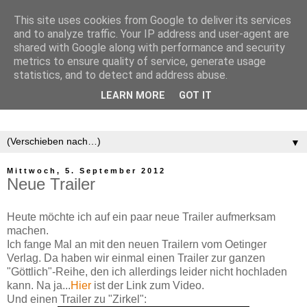
This site uses cookies from Google to deliver its services
and to analyze traffic. Your IP address and user-agent are
shared with Google along with performance and security
metrics to ensure quality of service, generate usage
statistics, and to detect and address abuse.
LEARN MORE
GOT IT
▼
Mittwoch, 5. September 2012
Neue Trailer
Heute möchte ich auf ein paar neue Trailer aufmerksam
machen.
Ich fange Mal an mit den neuen Trailern vom Oetinger
Verlag. Da haben wir einmal einen Trailer zur ganzen
"Göttlich"-Reihe, den ich allerdings leider nicht hochladen
kann. Na ja...
Hier
ist der Link zum Video.
Und einen Trailer zu "Zirkel":