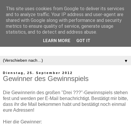
This site uses cookies from Google to deliver its services
and to analyze traffic. Your IP address and user-agent are
shared with Google along with performance and security
metrics to ensure quality of service, generate usage
statistics, and to detect and address abuse.
LEARN MORE
GOT IT
▼
Dienstag, 25. September 2012
Gewinner des Gewinnspiels
Die Gewinnerin des großen "Drei ???"-Gewinnspiels stehen
fest und werden per E-Mail benachrichtigt. Bestätigt mir bitte,
dass ihr die Mail bekommen habt und bestätigt noch einmal
eure Adressen!
Hier die Gewinner: