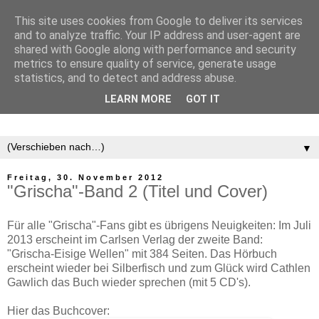
This site uses cookies from Google to deliver its services
and to analyze traffic. Your IP address and user-agent are
shared with Google along with performance and security
metrics to ensure quality of service, generate usage
statistics, and to detect and address abuse.
LEARN MORE
GOT IT
▼
Freitag, 30. November 2012
"Grischa"-Band 2 (Titel und Cover)
Für alle "Grischa"-Fans gibt es übrigens Neuigkeiten: Im Juli
2013 erscheint im Carlsen Verlag der zweite Band:
"Grischa-Eisige Wellen" mit 384 Seiten. Das Hörbuch
erscheint wieder bei Silberfisch und zum Glück wird Cathlen
Gawlich das Buch wieder sprechen (mit 5 CD's).
Hier das Buchcover: