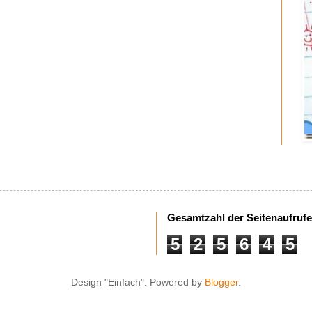
Gesamtzahl der Seitenaufrufe
5
2
5
6
4
5
Design "Einfach". Powered by
Blogger
.