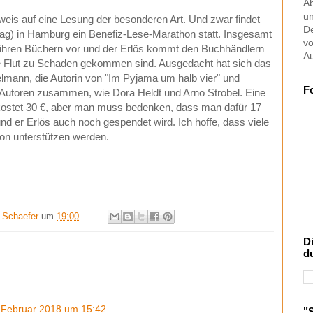
Ab
u
weis auf eine Lesung der besonderen Art. Und zwar findet
De
ag) in Hamburg ein Benefiz-Lese-Marathon statt. Insgesamt
vo
 ihren Büchern vor und der Erlös kommt den Buchhändlern
Au
ie Flut zu Schaden gekommen sind. Ausgedacht hat sich das
lmann, die Autorin von "Im Pyjama um halb vier" und
F
 Autoren zusammen, wie Dora Heldt und Arno Strobel. Eine
 kostet 30 €, aber man muss bedenken, dass man dafür 17
d er Erlös auch noch gespendet wird. Ich hoffe, dass viele
tion unterstützen werden.
t Schaefer
um
19:00
D
d
 Februar 2018 um 15:42
"