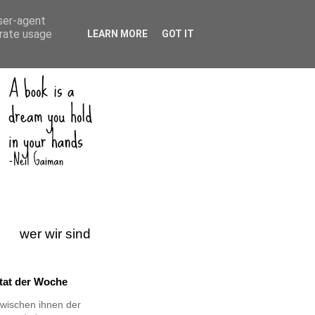
user-agent
erate usage
LEARN MORE
GOT IT
wer wir sind
itat der Woche
wischen ihnen der