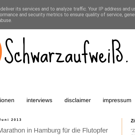
eliver its services and to analyze traffic. Your IP address and 
ormance and security metrics to ensure quality of service, gen
abuse.
ionen
interviews
disclaimer
impressum
Juni 2013
Z
arathon in Hamburg für die Flutopfer
"Z