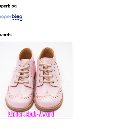
aperblog
wards