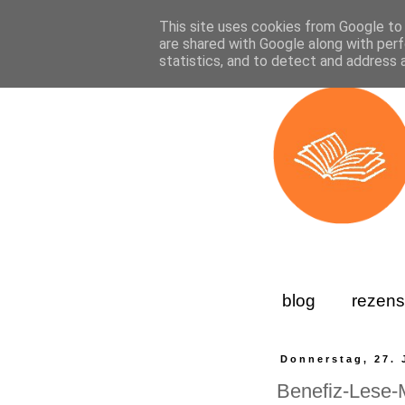
This site uses cookies from Google to d
are shared with Google along with perf
statistics, and to detect and address 
blog
rezens
Donnerstag, 27. 
Benefiz-Lese-M