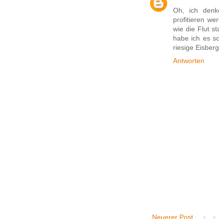
Oh, ich denke
profitieren we
wie die Flut s
habe ich es s
riesige Eisber
Antworten
Neuerer Post