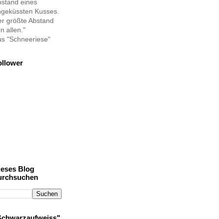
stand eines
ngeküssten Kusses.
r größte Abstand
n allen."
s "Schneeriese"
ollower
ieses Blog
urchsuchen
Schwarzaufweiss"