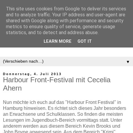
This site uses cookies from Google to deliver its services
and to analyze traffic. Your IP address and user-agent are
shared with Google along with performance and security
metrics to ensure quality of service, generate usage
statistics, and to detect and address abuse.
LEARN MORE
GOT IT
▼
Donnerstag, 4. Juli 2013
Harbour Front-Festival mit Cecelia
Ahern
Nun möchte ich euch auf das "Harbour Front Festival" in
Hamburg hinweisen. Es richtet sich dieses Jahr besonders
an Erwachsene und Schulklassen. So finden die meisten
Lesungen im Jugendbuch-Bereich vormittags statt. Unter
anderem werden aus diesem Bereich Kevin Brooks und
John Boyne anwesend sein. Aus dem Bereich "Krimi"