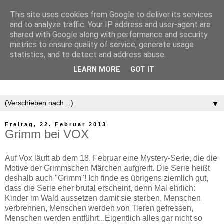
This site uses cookies from Google to deliver its services
and to analyze traffic. Your IP address and user-agent are
shared with Google along with performance and security
metrics to ensure quality of service, generate usage
statistics, and to detect and address abuse.
LEARN MORE
GOT IT
▼
Freitag, 22. Februar 2013
Grimm bei VOX
Auf Vox läuft ab dem 18. Februar eine Mystery-Serie, die die
Motive der Grimmschen Märchen aufgreift. Die Serie heißt
deshalb auch "Grimm"! Ich finde es übrigens ziemlich gut,
dass die Serie eher brutal erscheint, denn Mal ehrlich:
Kinder im Wald aussetzen damit sie sterben, Menschen
verbrennen, Menschen werden von Tieren gefressen,
Menschen werden entführt...Eigentlich alles gar nicht so