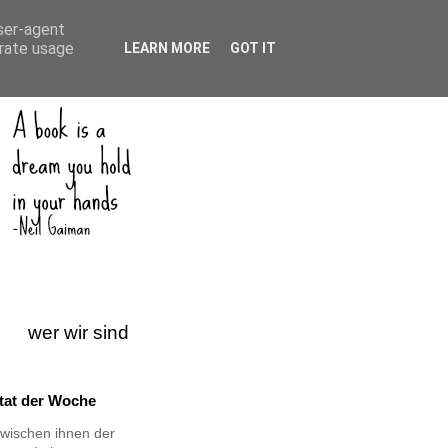
user-agent
erate usage
LEARN MORE
GOT IT
wer wir sind
itat der Woche
wischen ihnen der