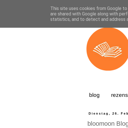
This site uses cookies from Google to d
are shared with Google along with perf
statistics, and to detect and address 
blog
rezens
Dienstag, 26. Fe
bloomoon Blog