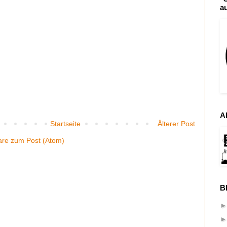
a
A
Startseite
Älterer Post
re zum Post (Atom)
B