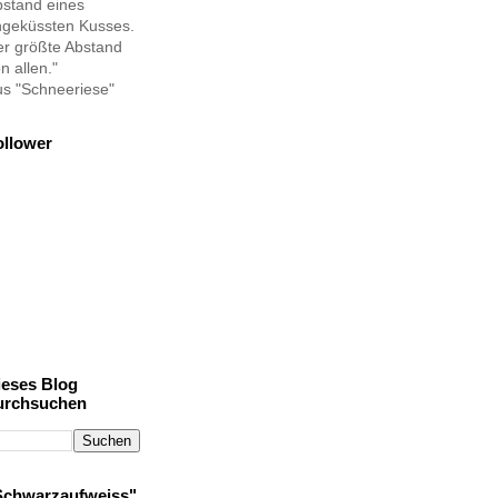
stand eines
ngeküssten Kusses.
r größte Abstand
n allen."
s "Schneeriese"
ollower
ieses Blog
urchsuchen
Schwarzaufweiss"