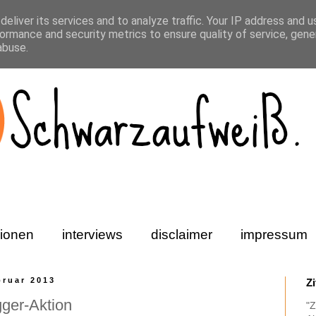
eliver its services and to analyze traffic. Your IP address and 
ormance and security metrics to ensure quality of service, gen
abuse.
ionen
interviews
disclaimer
impressum
bruar 2013
Z
ger-Aktion
"Z