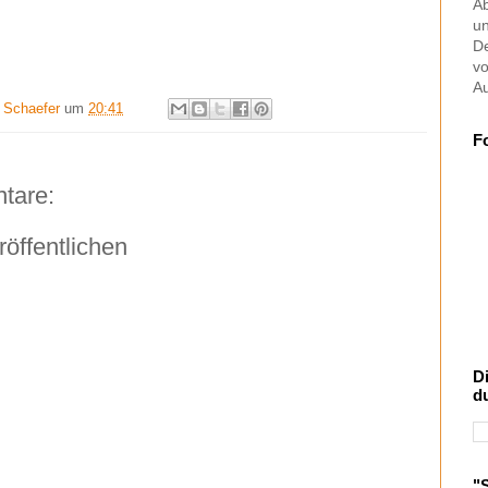
Ab
u
De
vo
Au
t Schaefer
um
20:41
F
tare:
öffentlichen
D
d
"